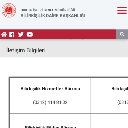
HUKUK İŞLERİ GENEL MÜDÜRLÜĞÜ
BİLİRKİŞİLİK DAİRE BAŞKANLIĞI
Anasayfa
/ İletişim / Adres ve İletişim Bilgileri
İletişim Bilgileri
Bilirkişilik Hizmetler Bürosu
Bilirkiş
(0312) 414 81 32
(031
Bilirkişilik Eğitim Bürosu