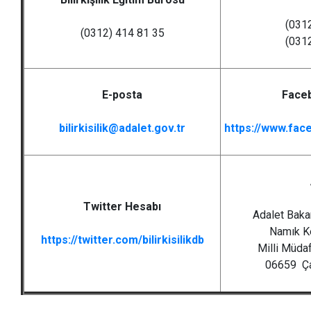
(031
(0312) 414 81 35
(031
E-posta
Face
bilirkisilik@adalet.gov.tr
https://www.face
Twitter Hesabı
Adalet Bakan
Namık K
https://twitter.com/bilirkisilikdb
Milli Müda
06659 Ç