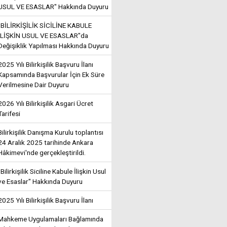
USUL VE ESASLAR" Hakkında Duyuru
"BİLİRKİŞİLİK SİCİLİNE KABULE
İLİŞKİN USUL VE ESASLAR"da
Değişiklik Yapılması Hakkında Duyuru
2025 Yılı Bilirkişilik Başvuru İlanı
Kapsamında Başvurular İçin Ek Süre
Verilmesine Dair Duyuru
2026 Yılı Bilirkişilik Asgari Ücret
Tarifesi
Bilirkişilik Danışma Kurulu toplantısı
24 Aralık 2025 tarihinde Ankara
Hâkimevi'nde gerçekleştirildi.
"Bilirkişilik Siciline Kabule İlişkin Usul
ve Esaslar" Hakkında Duyuru
2025 Yılı Bilirkişilik Başvuru İlanı
Mahkeme Uygulamaları Bağlamında