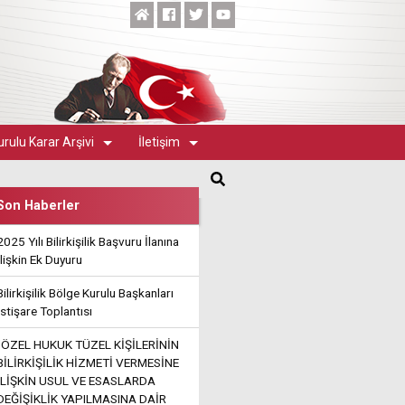
rulu Karar Arşivi
İletişim
Son Haberler
2025 Yılı Bilirkişilik Başvuru İlanına
İlişkin Ek Duyuru
Bilirkişilik Bölge Kurulu Başkanları
İstişare Toplantısı
"ÖZEL HUKUK TÜZEL KİŞİLERİNİN
BİLİRKİŞİLİK HİZMETİ VERMESİNE
İLİŞKİN USUL VE ESASLARDA
DEĞİŞİKLİK YAPILMASINA DAİR