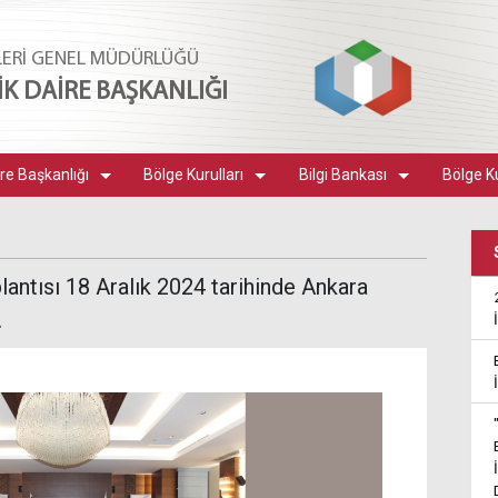
LERİ GENEL MÜDÜRLÜĞÜ
LİK DAİRE BAŞKANLIĞI
re Başkanlığı
Bölge Kurulları
Bilgi Bankası
Bölge Ku
plantısı 18 Aralık 2024 tarihinde Ankara
.