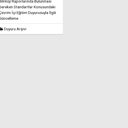
Bilirkişi Raporlarında Bulunması
Gereken Standartlar Konusundaki
Çevrim İçi Eğitim Duyurusuyla İlgili
Güncelleme
Duyuru Arşivi